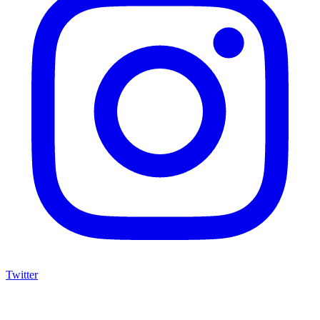
Twitter